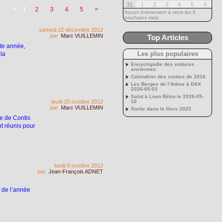
31
1
2
3
4
5
6
<
1
2
3
4
5
>
Aucun évènement à venir les 6
prochains mois
samedi 22 décembre 2012
par
Marc VUILLEMIN
Top Articles
tte année,
 la
Les plus populaires
Encyclopidie des voitures
anciennes
Calendrier des sorties de 2016
Les Berges de l’Adour à DAX
2026-05-03
Salut à Loun Rétro le 2026-05-
jeudi 25 octobre 2012
10
par
Marc VUILLEMIN
Sortie dans le Gers 2023
re de Contis
nt réunis pour
lundi 8 octobre 2012
par
Jean-François ADNET
e de l’année