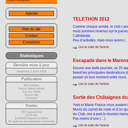
Agenda
TELETHON 2012
Comme chaque année, le club Landes
Plan du site
nous sommes revenus sur le parvis d
Contact
Cathédrale.
Peu d’activités, mais nous avons (
Connexion
Lire la suite de l’article
Statistiques
Escapade dans le Marensi
Dernière mise à jour
Encore une belle journée, ce 20 se
dimanche 2 août 2026
furent les principales destinations 
passer un bon moment entre nous.
Publication
Lire la suite de l’article
841 Articles
Aucun album photo
Aucune brève
Aucun site
Sortie des Châtaignes du
4 Auteurs
Yves et Marie-France nous avaient i
Visites
Munis du carnet de route et d’un que
703 aujourd’hui
du Club, mis à part la réunion mens
1079 hier
2235929 depuis le début
Pas moins d’une (…)
30 visiteurs actuellement connectés
Lire la suite de l’article