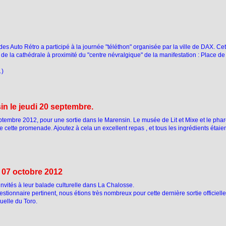
 Auto Rétro a participé à la journée "téléthon" organisée par la ville de DAX. Ce
e la cathédrale à proximité du "centre névralgique" de la manifestation : Place de
…)
n le jeudi 20 septembre.
ptembre 2012, pour une sortie dans le Marensin. Le musée de Lit et Mixe et le pha
de cette promenade. Ajoutez à cela un excellent repas , et tous les ingrédients étaie
 07 octobre 2012
nvités à leur balade culturelle dans La Chalosse.
stionnaire pertinent, nous étions très nombreux pour cette dernière sortie officiell
uelle du Toro.