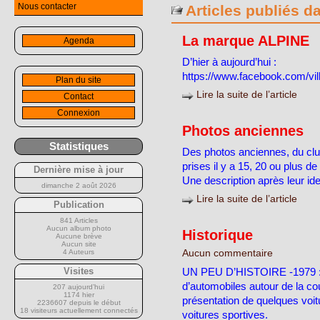
Nous contacter
Articles publiés d
La marque ALPINE
Agenda
D’hier à aujourd’hui :
https://www.facebook.com/vi
Plan du site
Lire la suite de l’article
Contact
Connexion
Photos anciennes
Statistiques
Des photos anciennes, du clu
prises il y a 15, 20 ou plus de
Dernière mise à jour
Une description après leur iden
dimanche 2 août 2026
Lire la suite de l’article
Publication
841 Articles
Aucun album photo
Historique
Aucune brève
Aucun site
4 Auteurs
Aucun commentaire
UN PEU D’HISTOIRE -1979 : 
Visites
d’automobiles autour de la co
207 aujourd’hui
1174 hier
présentation de quelques voi
2236607 depuis le début
18 visiteurs actuellement connectés
voitures sportives.