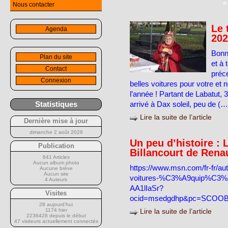
<
Nous contacter
Le 
Agenda
202
Bonn
Plan du site
et à 
Contact
préc
Connexion
belles voitures pour votre et n
l’année ! Partant de Labatut, 3
Statistiques
arrivé à Dax soleil, peu de (…
Lire la suite de l’article
Dernière mise à jour
dimanche 2 août 2026
Un peu d’histoire :
Publication
Billancourt de Rena
841 Articles
Aucun album photo
https://www.msn.com/fr-fr/aut
Aucune brève
Aucun site
voitures-%C3%A9quip%C3%A9e
4 Auteurs
AA1lIaSr?
Visites
ocid=msedgdhp&pc=SCOOBE
28 aujourd’hui
1174 hier
Lire la suite de l’article
2236428 depuis le début
47 visiteurs actuellement connectés