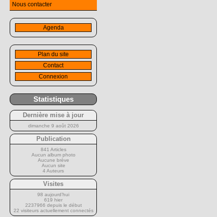
Nous contacter
Agenda
Plan du site
Contact
Connexion
Statistiques
Dernière mise à jour
dimanche 9 août 2026
Publication
841 Articles
Aucun album photo
Aucune brève
Aucun site
4 Auteurs
Visites
98 aujourd’hui
619 hier
2237966 depuis le début
22 visiteurs actuellement connectés