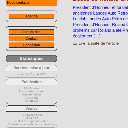
Nous contacter
Président d’Honneur et fondat
anciennes Landes Auto Rétr
Agenda
Le club Landes Auto Rétro de
Président d’Honneur Roland
orphelins car Roland a été P
Plan du site
également (…)
Contact
Lire la suite de l’article
Connexion
Statistiques
Dernière mise à jour
dimanche 2 août 2026
Publication
841 Articles
Aucun album photo
Aucune brève
Aucun site
4 Auteurs
Visites
777 aujourd’hui
1174 hier
2237177 depuis le début
11 visiteurs actuellement connectés