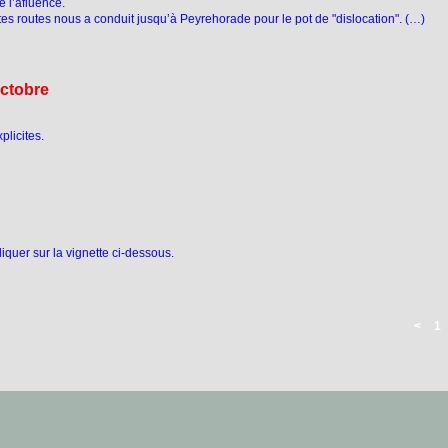
 l’afluence.
tites routes nous a conduit jusqu’à Peyrehorade pour le pot de "dislocation". (…)
octobre
plicites.
iquer sur la vignette ci-dessous.
<
1