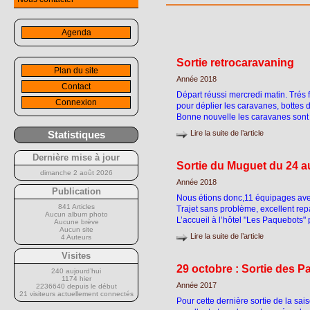
Agenda
Sortie retrocaravaning
Plan du site
Année 2018
Contact
Départ réussi mercredi matin. Trés 
Connexion
pour déplier les caravanes, bottes d
Bonne nouvelle les caravanes sont
Statistiques
Lire la suite de l’article
Dernière mise à jour
Sortie du Muguet du 24 a
dimanche 2 août 2026
Année 2018
Publication
Nous étions donc,11 équipages avec
841 Articles
Trajet sans problème, excellent re
Aucun album photo
L’accueil à l’hôtel "Les Paquebots" 
Aucune brève
Aucun site
Lire la suite de l’article
4 Auteurs
Visites
29 octobre : Sortie des 
240 aujourd’hui
1174 hier
Année 2017
2236640 depuis le début
21 visiteurs actuellement connectés
Pour cette dernière sortie de la sais