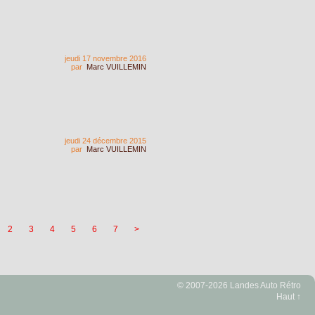
jeudi 17 novembre 2016
par
Marc VUILLEMIN
jeudi 24 décembre 2015
par
Marc VUILLEMIN
2
3
4
5
6
7
>
© 2007-2026 Landes Auto Rétro
Haut ↑