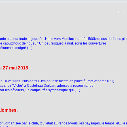
<
1
forte chaleur toute la journée. Halte vers Montluçon après 500km sous de fortes plu
e caoutchouc de rigueur. Un peu frisquet la nuit, sortir les couvertures.
 étanches malgré (…)
u 27 mai 2018
 10 voitures. Plus de 500 km pour se mettre en place à Port Vendres (PO).
pas chez "Victor" à Castelnau Durban, adresse à recommander.
par les hôteliers, un couple très symphatique qui (…)
Palombes.
on, organisée par le club, tout était au rendez-vous, les paysages, le temps, et....le 