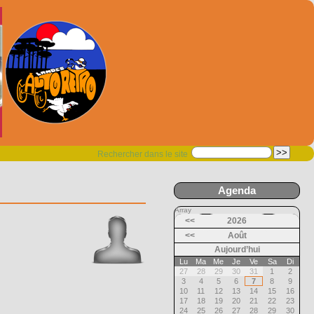
Rechercher dans le site
Agenda
Array
<<
2026
<<
Août
Aujourd’hui
Lu
Ma
Me
Je
Ve
Sa
Di
27
28
29
30
31
1
2
3
4
5
6
7
8
9
10
11
12
13
14
15
16
17
18
19
20
21
22
23
24
25
26
27
28
29
30