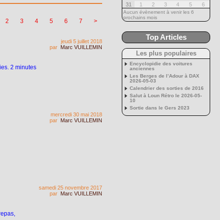
31
1
2
3
4
5
6
Aucun évènement à venir les 6
prochains mois
2
3
4
5
6
7
>
Top Articles
jeudi 5 juillet 2018
par
Marc VUILLEMIN
Les plus populaires
Encyclopidie des voitures
ies. 2 minutes
anciennes
Les Berges de l’Adour à DAX
2026-05-03
Calendrier des sorties de 2016
Salut à Loun Rétro le 2026-05-
10
Sortie dans le Gers 2023
mercredi 30 mai 2018
par
Marc VUILLEMIN
samedi 25 novembre 2017
par
Marc VUILLEMIN
repas,