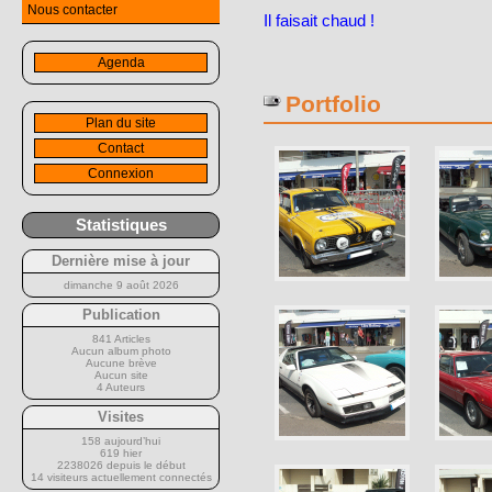
Nous contacter
Il faisait chaud !
Agenda
Portfolio
Plan du site
Contact
Connexion
Statistiques
Dernière mise à jour
dimanche 9 août 2026
Publication
841 Articles
Aucun album photo
Aucune brève
Aucun site
4 Auteurs
Visites
158 aujourd’hui
619 hier
2238026 depuis le début
14 visiteurs actuellement connectés