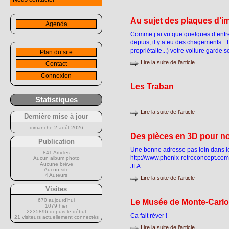
Au sujet des plaques d’i
Agenda
Comme j’ai vu que quelques d’entre
depuis, il y a eu des chagements : 
propriétaite...) votre voiture garde 
Plan du site
Lire la suite de l’article
Contact
Connexion
Les Traban
Statistiques
Lire la suite de l’article
Dernière mise à jour
dimanche 2 août 2026
Des pièces en 3D pour n
Publication
Une bonne adresse pas loin dans l
841 Articles
http://www.phenix-retroconcept.com
Aucun album photo
Aucune brève
JFA
Aucun site
4 Auteurs
Lire la suite de l’article
Visites
670 aujourd’hui
Le Musée de Monte-Carlo
1079 hier
2235896 depuis le début
Ca fait réver !
21 visiteurs actuellement connectés
Lire la suite de l’article