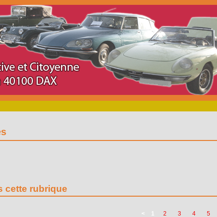
es
s cette rubrique
<
1
2
3
4
5