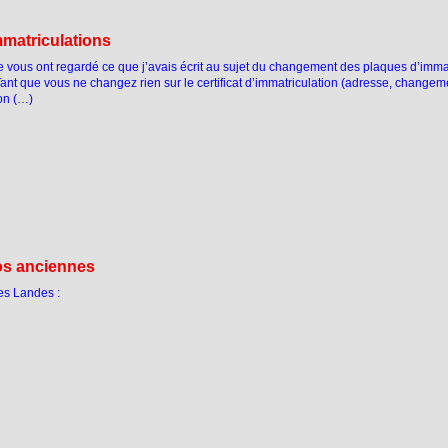
mmatriculations
 vous ont regardé ce que j’avais écrit au sujet du changement des plaques d’immat
Tant que vous ne changez rien sur le certificat d’immatriculation (adresse, changem
son (…)
os anciennes
es Landes :