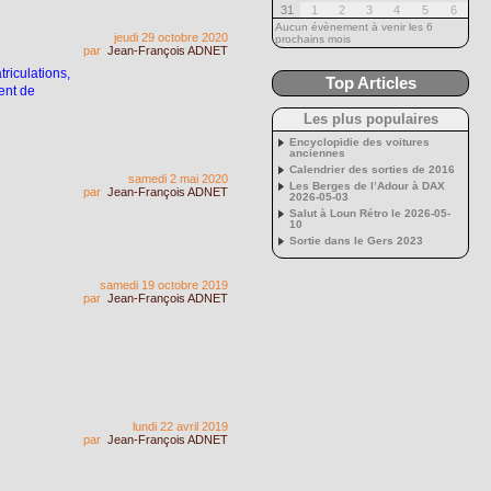
31
1
2
3
4
5
6
Aucun évènement à venir les 6
jeudi 29 octobre 2020
prochains mois
par
Jean-François ADNET
riculations,
Top Articles
ent de
Les plus populaires
Encyclopidie des voitures
anciennes
Calendrier des sorties de 2016
samedi 2 mai 2020
Les Berges de l’Adour à DAX
par
Jean-François ADNET
2026-05-03
Salut à Loun Rétro le 2026-05-
10
Sortie dans le Gers 2023
samedi 19 octobre 2019
par
Jean-François ADNET
lundi 22 avril 2019
par
Jean-François ADNET