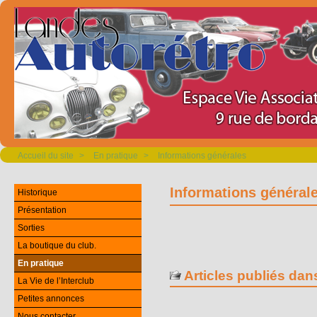
Accueil du site
>
En pratique
>
Informations générales
Informations général
Historique
Présentation
Sorties
La boutique du club.
En pratique
Articles publiés dan
La Vie de l’Interclub
Petites annonces
Nous contacter