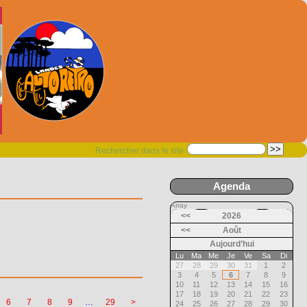
Rechercher dans le site
Agenda
Array
<<
2026
<<
Août
Aujourd’hui
Lu
Ma
Me
Je
Ve
Sa
Di
27
28
29
30
31
1
2
3
4
5
6
7
8
9
10
11
12
13
14
15
16
17
18
19
20
21
22
23
6
7
8
9
…
29
>
24
25
26
27
28
29
30