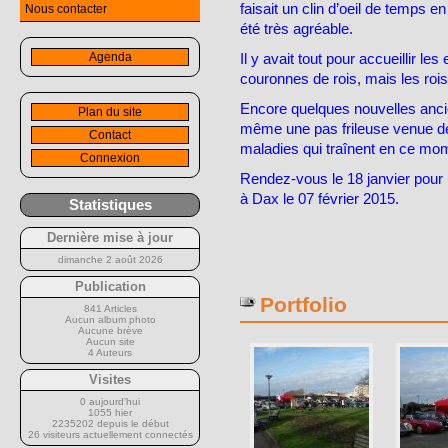
faisait un clin d’oeil de temps e
Nous contacter
été très agréable.
Agenda
Il y avait tout pour accueillir le
couronnes de rois, mais les rois 
Encore quelques nouvelles ancie
Plan du site
même une pas frileuse venue d
Contact
maladies qui traînent en ce mom
Connexion
Rendez-vous le 18 janvier pour 
à Dax le 07 février 2015.
Statistiques
Dernière mise à jour
dimanche 2 août 2026
Publication
Portfolio
841 Articles
Aucun album photo
Aucune brève
Aucun site
4 Auteurs
Visites
0 aujourd’hui
1055 hier
2235202 depuis le début
26 visiteurs actuellement connectés