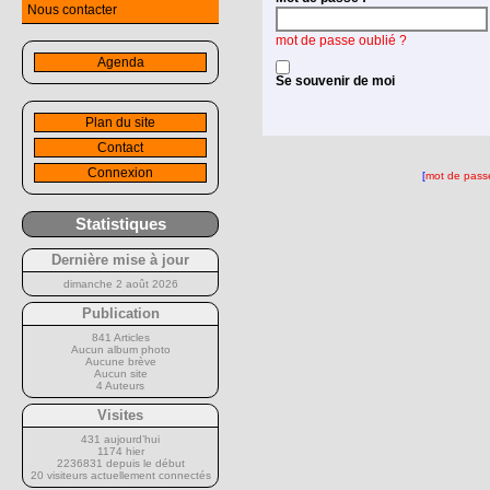
Nous contacter
mot de passe oublié ?
Agenda
Se souvenir de moi
Plan du site
Contact
Connexion
[
mot de passe
Statistiques
Dernière mise à jour
dimanche 2 août 2026
Publication
841 Articles
Aucun album photo
Aucune brève
Aucun site
4 Auteurs
Visites
431 aujourd’hui
1174 hier
2236831 depuis le début
20 visiteurs actuellement connectés