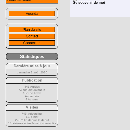
Se souvenir de moi
Agenda
Plan du site
Contact
Connexion
Statistiques
Dernière mise à jour
dimanche 2 août 2026
Publication
841 Articles
Aucun album photo
Aucune brève
Aucun site
4 Auteurs
Visites
745 aujourd’hui
1174 hier
2237145 depuis le début
10 visiteurs actuellement connectés