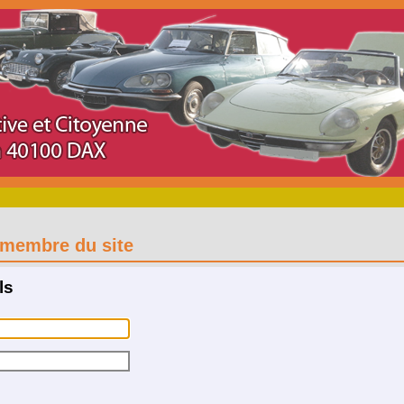
membre du site
ls