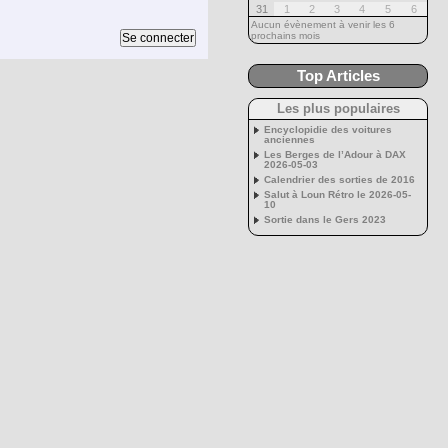
31
1
2
3
4
5
6
Aucun évènement à venir les 6
prochains mois
Top Articles
Les plus populaires
Encyclopidie des voitures
anciennes
Les Berges de l’Adour à DAX
2026-05-03
Calendrier des sorties de 2016
Salut à Loun Rétro le 2026-05-
10
Sortie dans le Gers 2023