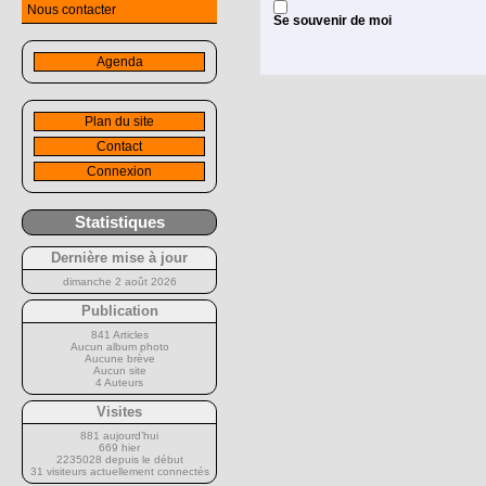
Nous contacter
Se souvenir de moi
Agenda
Plan du site
Contact
Connexion
Statistiques
Dernière mise à jour
dimanche 2 août 2026
Publication
841 Articles
Aucun album photo
Aucune brève
Aucun site
4 Auteurs
Visites
881 aujourd’hui
669 hier
2235028 depuis le début
31 visiteurs actuellement connectés