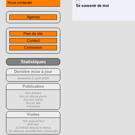
Nous contacter
Se souvenir de moi
Agenda
Plan du site
Contact
Connexion
Statistiques
Dernière mise à jour
dimanche 2 août 2026
Publication
841 Articles
Aucun album photo
Aucune brève
Aucun site
4 Auteurs
Visites
763 aujourd’hui
669 hier
2234910 depuis le début
32 visiteurs actuellement connectés