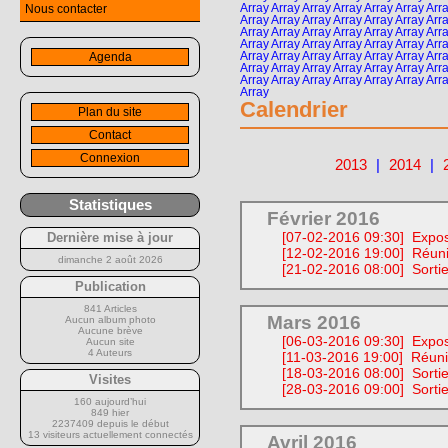
Array Array Array Array Array Array Arra
Nous contacter
Array Array Array Array Array Array Arra
Array Array Array Array Array Array Arra
Array Array Array Array Array Array Arra
Array Array Array Array Array Array Arra
Agenda
Array Array Array Array Array Array Arra
Array Array Array Array Array Array Arra
Array
Calendrier
Plan du site
Contact
Connexion
2013
|
2014
|
Statistiques
Février 2016
[07-02-2016 09:30]
Expos
Dernière mise à jour
[12-02-2016 19:00]
Réuni
dimanche 2 août 2026
[21-02-2016 08:00]
Sorti
Publication
841 Articles
Mars 2016
Aucun album photo
Aucune brève
[06-03-2016 09:30]
Expos
Aucun site
4 Auteurs
[11-03-2016 19:00]
Réuni
[18-03-2016 08:00]
Sortie
Visites
[28-03-2016 09:00]
Sorti
160 aujourd’hui
849 hier
2237409 depuis le début
13 visiteurs actuellement connectés
Avril 2016