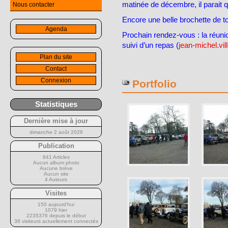
matinée de décembre, il parait q
Nous contacter
Encore une belle brochette de to
Agenda
Prochain rendez-vous : la réun
suivi d’un repas (
jean-michel.vi
Plan du site
Contact
Connexion
Portfolio
Statistiques
Dernière mise à jour
dimanche 2 août 2026
Publication
841 Articles
Aucun album photo
Aucune brève
Aucun site
4 Auteurs
Visites
150 aujourd’hui
1079 hier
2235376 depuis le début
36 visiteurs actuellement connectés