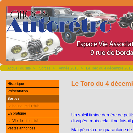
Accueil du site
>
Sorties
>
Année 2016
>
Le Toro du 4 décembre 2016
Le Toro du 4 décem
Historique
Présentation
Sorties
La boutique du club.
En pratique
Un soleil timide derrière de pet
dissipés, mais cela, il ne faisai
La Vie de l’Interclub
Petites annonces
Malgré cela une quarantaine de 