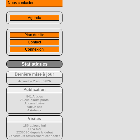
Nous contacter
Agenda
Plan du site
Contact
Connexion
Statistiques
Dernière mise à jour
dimanche 2 août 2026
Publication
841 Articles
Aucun album photo
Aucune brève
Aucun site
4 Auteurs
Visites
186 aujourd’hui
1174 hier
2236586 depuis le début
25 visiteurs actuellement connectés