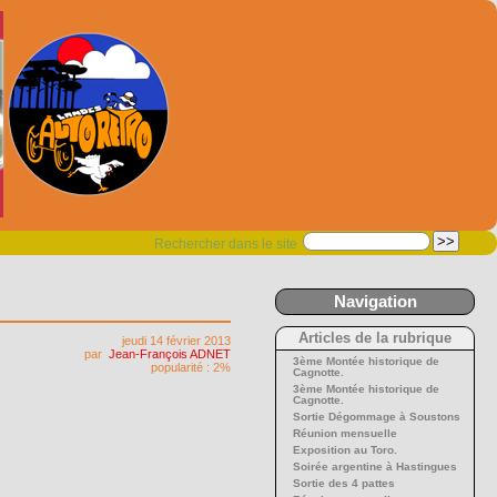
Rechercher dans le site
Navigation
Articles de la rubrique
jeudi 14 février 2013
par
Jean-François ADNET
3ème Montée historique de
popularité : 2%
Cagnotte.
3ème Montée historique de
Cagnotte.
Sortie Dégommage à Soustons
Réunion mensuelle
Exposition au Toro.
Soirée argentine à Hastingues
Sortie des 4 pattes