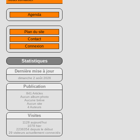
Agenda
Plan du site
Contact
Connexion
Statistiques
Dernière mise à jour
dimanche 2 août 2026
Publication
841 Articles
Aucun album photo
Aucune brève
Aucun site
4 Auteurs
Visites
1128 aujourd’hui
1079 hier
2236354 depuis le début
29 visiteurs actuellement connectés