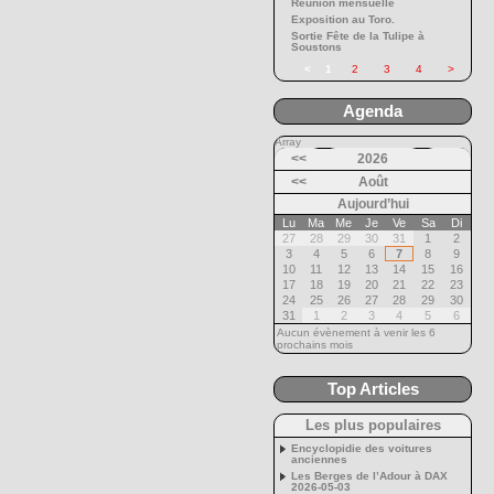
Réunion mensuelle
Exposition au Toro.
Sortie Fête de la Tulipe à
Soustons
<
1
2
3
4
>
Agenda
Array
<<
2026
<<
Août
Aujourd’hui
Lu
Ma
Me
Je
Ve
Sa
Di
27
28
29
30
31
1
2
3
4
5
6
7
8
9
10
11
12
13
14
15
16
17
18
19
20
21
22
23
24
25
26
27
28
29
30
31
1
2
3
4
5
6
Aucun évènement à venir les 6
prochains mois
Top Articles
Les plus populaires
Encyclopidie des voitures
anciennes
Les Berges de l’Adour à DAX
2026-05-03