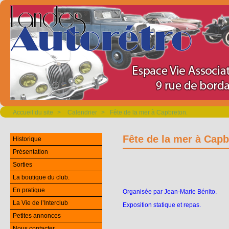
Accueil du site
>
Calendrier
>
Fête de la mer à Capbreton.
Fête de la mer à Capb
Historique
Présentation
Sorties
La boutique du club.
En pratique
Organisée par Jean-Marie
Bénito
.
La Vie de l’Interclub
Exposition statique et repas.
Petites annonces
Nous contacter