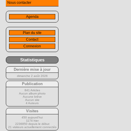
Nous contacter
Agenda
Plan du site
Contact
Connexion
Statistiques
Dernière mise à jour
dimanche 2 août 2026
Publication
841 Articles
Aucun album photo
Aucune brève
Aucun site
4 Auteurs
Visites
450 aujourd’hui
1174 hier
2236850 depuis le début
21 visiteurs actuellement connectés