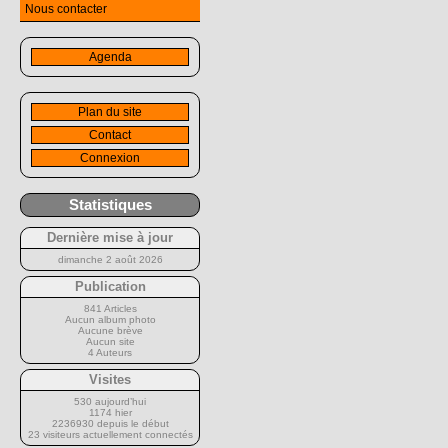
Nous contacter
Agenda
Plan du site
Contact
Connexion
Statistiques
Dernière mise à jour
dimanche 2 août 2026
Publication
841 Articles
Aucun album photo
Aucune brève
Aucun site
4 Auteurs
Visites
530 aujourd’hui
1174 hier
2236930 depuis le début
23 visiteurs actuellement connectés