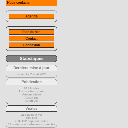
Nous contacter
Agenda
Plan du site
Contact
Connexion
Statistiques
Dernière mise à jour
dimanche 2 août 2026
Publication
841 Articles
Aucun album photo
Aucune brève
Aucun site
4 Auteurs
Visites
213 aujourd’hui
849 hier
2237462 depuis le début
14 visiteurs actuellement connectés