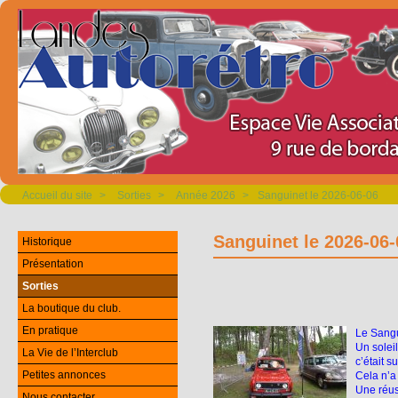
Accueil du site
>
Sorties
>
Année 2026
>
Sanguinet le 2026-06-06
Sanguinet le 2026-06-
Historique
Présentation
Sorties
La boutique du club.
En pratique
Le Sangu
Un solei
La Vie de l’Interclub
c’était s
Petites annonces
Cela n’a
Une réus
Nous contacter