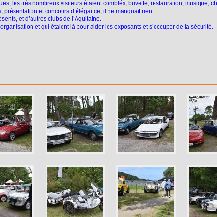
ues, les très nombreux visiteurs étaient comblés, buvette, restauration, musique, 
, présentation et concours d’élégance, il ne manquait rien.
nts, et d’autres clubs de l’Aquitaine.
rganisation et qui étaient là pour aider les exposants et s’occuper de la sécurité.