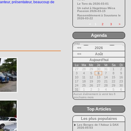
chanteur, présentateur, beaucoup de
Le Toro du 2026-03-01
Un salut à Hagetmau Méca
Passion 2026-03-15
Rassemblement à Soustons le
2026-03-22
<
1
2
3
>
Agenda
Array
<<
2026
<<
Août
Aujourd’hui
Lu
Ma
Me
Je
Ve
Sa
Di
27
28
29
30
31
1
2
3
4
5
6
7
8
9
10
11
12
13
14
15
16
17
18
19
20
21
22
23
24
25
26
27
28
29
30
31
1
2
3
4
5
6
Aucun évènement à venir les 6
prochains mois
Top Articles
Les plus populaires
Les Berges de l’Adour à DAX
2026-05-03