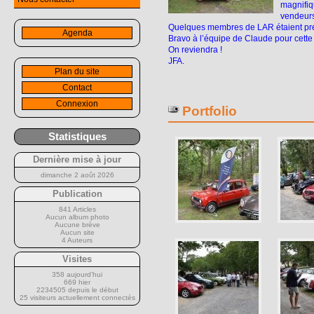
magnifiq
vendeurs
Quelques membres de LAR étaient prése
Agenda
Bravo à l’équipe de Claude pour cette o
On reviendra !
JFA.
Plan du site
Contact
Connexion
Portfolio
Statistiques
Dernière mise à jour
dimanche 2 août 2026
Publication
841 Articles
Aucun album photo
Aucune brève
Aucun site
4 Auteurs
Visites
358 aujourd’hui
669 hier
2234505 depuis le début
25 visiteurs actuellement connectés