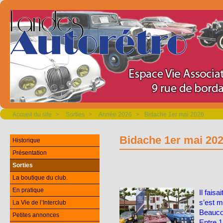
Accueil du site
>
Sorties
>
Année 2026
>
Bidache 1er mai 2026
Bidache 1er mai 20
Historique
Présentation
Sorties
La boutique du club.
En pratique
Il faisa
s’est m
La Vie de l’Interclub
Beaucou
Petites annonces
Entre 1