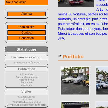
Nous contacter
succule
A 15h d
Agenda
moins 60 voitures, petites rout
motards, un arrêt pipi puis arrêt
pour se rafraichir, on en avait be
Plan du site
Puis retour dans ses foyers, bo
Contact
Merci à Jacques et son équipe.
JFA.
Connexion
Statistiques
Portfolio
Dernière mise à jour
dimanche 2 août 2026
Publication
841 Articles
Aucun album photo
Aucune brève
Aucun site
4 Auteurs
Visites
443 aujourd’hui
1174 hier
2236843 depuis le début
24 visiteurs actuellement connectés