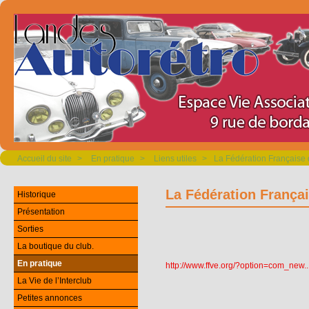
Accueil du site
>
En pratique
>
Liens utiles
>
La Fédération Française
La Fédération França
Historique
Présentation
Sorties
La boutique du club.
En pratique
http://www.ffve.org/?option=
com_new
..
La Vie de l’Interclub
Petites annonces