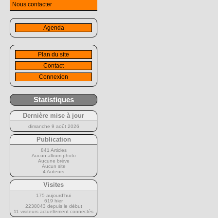
Nous contacter
Agenda
Plan du site
Contact
Connexion
Statistiques
Dernière mise à jour
dimanche 9 août 2026
Publication
841 Articles
Aucun album photo
Aucune brève
Aucun site
4 Auteurs
Visites
175 aujourd’hui
619 hier
2238043 depuis le début
11 visiteurs actuellement connectés