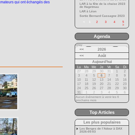
 amateurs qui ont échangés des
LAR à la fête de la chaise 2023
de Hagetmau
LAR à Léon
Sortie Bernard Cassagne 2023
<
1
2
3
4
5
>
Agenda
Array
<<
2026
<<
Août
Aujourd’hui
Lu
Ma
Me
Je
Ve
Sa
Di
27
28
29
30
31
1
2
3
4
5
6
7
8
9
10
11
12
13
14
15
16
17
18
19
20
21
22
23
24
25
26
27
28
29
30
31
1
2
3
4
5
6
Aucun évènement à venir les 6
prochains mois
Top Articles
Les plus populaires
Les Berges de l’Adour à DAX
2026-05-03