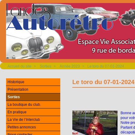
Accueil du site
>
Sorties
>
Année 2023
>
Le toro du 07-01-2024
Le toro du 07-01-2024
Historique
Présentation
Sorties
La boutique du club.
En pratique
Bonne an
pour votr
La Vie de l’Interclub
Notre pr
Petites annonces
Partant d
décapoté
Nous contacter