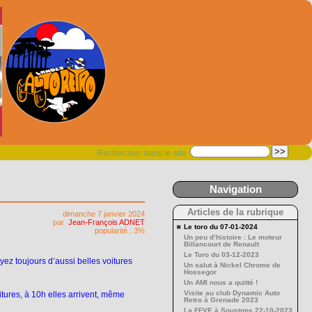
Rechercher dans le site
Navigation
Articles de la rubrique
dimanche 7 janvier 2024
par
Jean-François ADNET
Le toro du 07-01-2024
popularité : 3%
Un peu d’histoire : Le moteur
Billancourt de Renault
Le Toro du 03-12-2023
ez toujours d’aussi belles voitures
Un salut à Nickel Chrome de
Hossegor
Un AMI nous a quitté !
Visite au club Dynamic Auto
oitures, à 10h elles arrivent, même
Retro à Grenade 2023
La FFVE à Soustons 22-10-2023