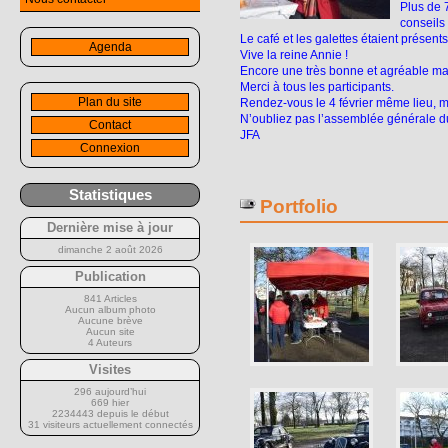
Plus de 
conseils
Le café et les galettes étaient présents 
Agenda
Vive la reine Annie !
Encore une très bonne et agréable ma
Merci à tous les participants.
Plan du site
Rendez-vous le 4 février même lieu, mê
N’oubliez pas l’assemblée générale du
Contact
JFA
Connexion
Statistiques
Portfolio
Dernière mise à jour
dimanche 2 août 2026
Publication
841 Articles
Aucun album photo
Aucune brève
Aucun site
4 Auteurs
Visites
296 aujourd’hui
669 hier
2234443 depuis le début
31 visiteurs actuellement connectés