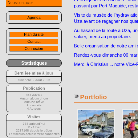
Nous contacter
passant par Port Maguide, restau
Visite du musée de l’hydraviation
Agenda
Uza avant de regagner nos quar
Au hasard de la route à Uza, un
Plan du site
saluer, merci au propriétaire.
Contact
Belle organisation de notre ami 
Connexion
Rendez-vous dimanche 06 mars
Statistiques
Merci à Christian L. notre Vice-
Dernière mise à jour
dimanche 2 août 2026
Publication
841 Articles
Portfolio
Aucun album photo
Aucune brève
Aucun site
4 Auteurs
Visites
768 aujourd’hui
1174 hier
2237168 depuis le début
17 visiteurs actuellement connectés