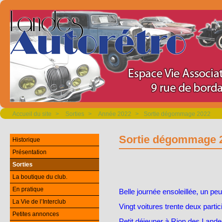
Accueil du site
>
Sorties
>
Année 2022
>
Sortie dégommage 2022
Sortie dégommage 
Historique
Présentation
Sorties
La boutique du club.
En pratique
Belle journée ensoleillée, un pe
La Vie de l’Interclub
Vingt voitures trente deux partic
Petites annonces
Petit déjeuner à Rion des Lande