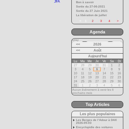
JFA
Bon à savoir
Sortie du 27-06-2021
Sortie du 27 Juin 2021
La libération de juillet
<
1
2
3
4
>
Agenda
Array
<<
2026
<<
Août
Aujourd’hui
Lu
Ma
Me
Je
Ve
Sa
Di
27
28
29
30
31
1
2
3
4
5
6
7
8
9
10
11
12
13
14
15
16
17
18
19
20
21
22
23
24
25
26
27
28
29
30
31
1
2
3
4
5
6
Aucun évènement à venir les 6
prochains mois
Top Articles
Les plus populaires
Les Berges de l’Adour à DAX
2026-05-03
Encyclopidie des voitures