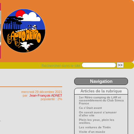
Rechercher dans le site
Navigation
Articles de la rubrique
mercredi 29 décembre 2021
par
Jean-François ADNET
1er Rétro camping de LAR et
popularité : 2%
rassemblement du Club Simca
France
Ca c’était avant
On savait aussi s’amuser
d’aller vite
.
Plein les yeux, plein les
oreilles.
Les voitures de Tintin
Visite d’un musée