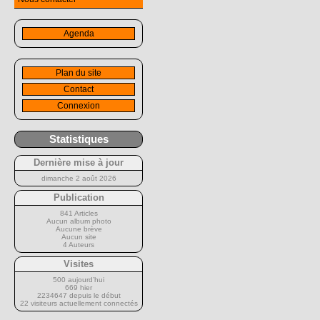
Agenda
Plan du site
Contact
Connexion
Statistiques
Dernière mise à jour
dimanche 2 août 2026
Publication
841 Articles
Aucun album photo
Aucune brève
Aucun site
4 Auteurs
Visites
500 aujourd’hui
669 hier
2234647 depuis le début
22 visiteurs actuellement connectés