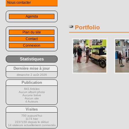
Nous contacter
Agenda
Portfolio
Plan du site
Contact
Connexion
Statistiques
Dernière mise à jour
dimanche 2 août 2026
Publication
841 Articles
Aucun album photo
Aucune brève
Aucun site
4 Auteurs
Visites
750 aujourd’hui
1174 hier
2237150 depuis le début
14 visiteurs actuellement connectés