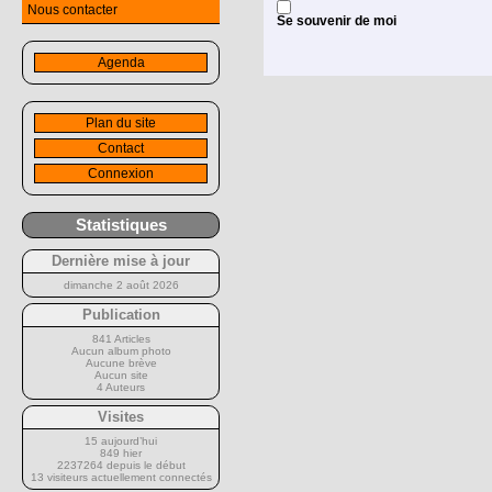
Nous contacter
Se souvenir de moi
Agenda
Plan du site
Contact
Connexion
Statistiques
Dernière mise à jour
dimanche 2 août 2026
Publication
841 Articles
Aucun album photo
Aucune brève
Aucun site
4 Auteurs
Visites
15 aujourd’hui
849 hier
2237264 depuis le début
13 visiteurs actuellement connectés