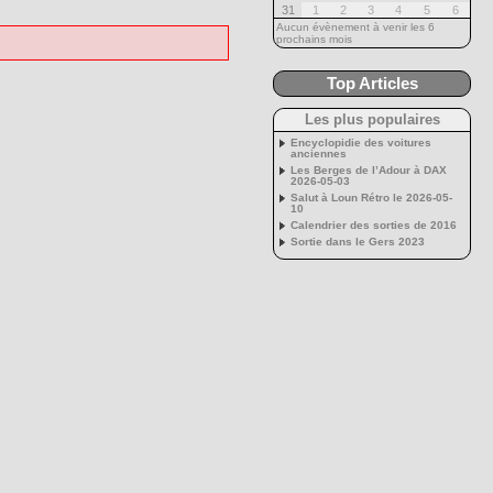
31
1
2
3
4
5
6
Aucun évènement à venir les 6
prochains mois
Top Articles
Les plus populaires
Encyclopidie des voitures
anciennes
Les Berges de l’Adour à DAX
2026-05-03
Salut à Loun Rétro le 2026-05-
10
Calendrier des sorties de 2016
Sortie dans le Gers 2023