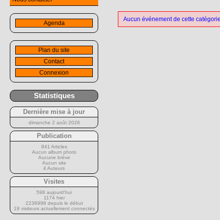
Aucun événement de cette catégorie
Agenda
Plan du site
Contact
Connexion
Statistiques
Dernière mise à jour
dimanche 2 août 2026
Publication
841 Articles
Aucun album photo
Aucune brève
Aucun site
4 Auteurs
Visites
598 aujourd’hui
1174 hier
2236998 depuis le début
19 visiteurs actuellement connectés