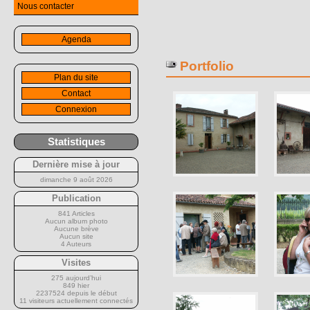
Nous contacter
Agenda
Portfolio
Plan du site
Contact
Connexion
Statistiques
Dernière mise à jour
dimanche 9 août 2026
Publication
841 Articles
Aucun album photo
Aucune brève
Aucun site
4 Auteurs
Visites
275 aujourd’hui
849 hier
2237524 depuis le début
11 visiteurs actuellement connectés