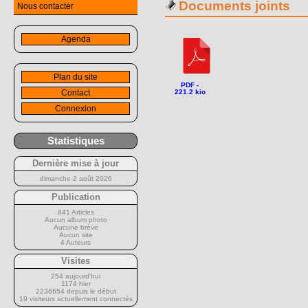
Documents joints
Nous contacter
Agenda
Plan du site
PDF -
Contact
221.2 kio
Connexion
Statistiques
Dernière mise à jour
dimanche 2 août 2026
Publication
841 Articles
Aucun album photo
Aucune brève
Aucun site
4 Auteurs
Visites
254 aujourd’hui
1174 hier
2236654 depuis le début
19 visiteurs actuellement connectés