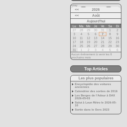
Array
<<
2026
<<
Août
Aujourd’hui
Lu
Ma
Me
Je
Ve
Sa
Di
27
28
29
30
31
1
2
3
4
5
6
7
8
9
10
11
12
13
14
15
16
17
18
19
20
21
22
23
24
25
26
27
28
29
30
31
1
2
3
4
5
6
Aucun évènement à venir les 6
prochains mois
Top Articles
Les plus populaires
Encyclopidie des voitures
anciennes
Calendrier des sorties de 2016
Les Berges de l’Adour à DAX
2026-05-03
Salut à Loun Rétro le 2026-05-
10
Sortie dans le Gers 2023