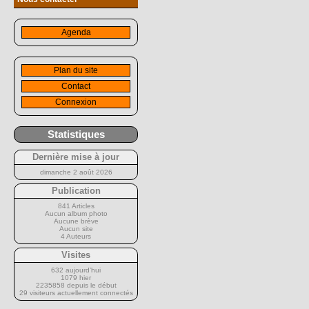
Agenda
Plan du site
Contact
Connexion
Statistiques
Dernière mise à jour
dimanche 2 août 2026
Publication
841 Articles
Aucun album photo
Aucune brève
Aucun site
4 Auteurs
Visites
632 aujourd’hui
1079 hier
2235858 depuis le début
29 visiteurs actuellement connectés