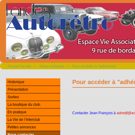
Accueil du site
>
Nous contacter
>
Pour accéder à "adhérents"
Pour accéder à "adhé
Historique
Présentation
Sorties
La boutique du club.
En pratique
Contacter Jean-François à
adnetjf@a
La Vie de l’Interclub
Petites annonces
Nous contacter