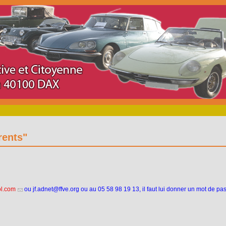
rents"
ol.com
ou jf.adnet@ffve.org ou au 05 58 98 19 13, il faut lui donner un mot de pa