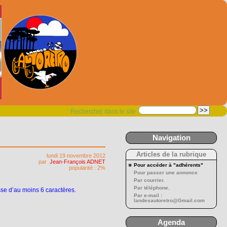
Rechercher dans le site
Navigation
Articles de la rubrique
lundi 19 novembre 2012
par
Jean-François ADNET
Pour accéder à "adhérents"
popularité : 2%
Pour passer une annonce
Par courrier.
Par téléphone.
sse d’au moins 6 caractères.
Par e-mail :
landesautoretro@Gmail.com
Agenda