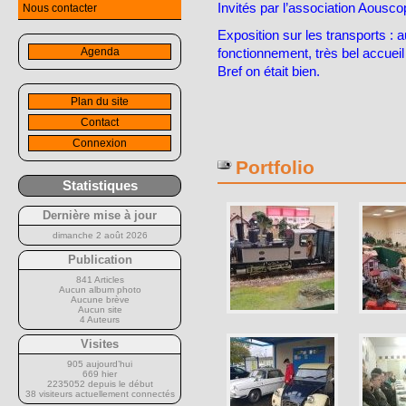
Invités par l’association Aousco
Nous contacter
Exposition sur les transports : 
Agenda
fonctionnement, très bel accueil
Bref on était bien.
Plan du site
Contact
Connexion
Portfolio
Statistiques
Dernière mise à jour
dimanche 2 août 2026
Publication
841 Articles
Aucun album photo
Aucune brève
Aucun site
4 Auteurs
Visites
905 aujourd’hui
669 hier
2235052 depuis le début
38 visiteurs actuellement connectés